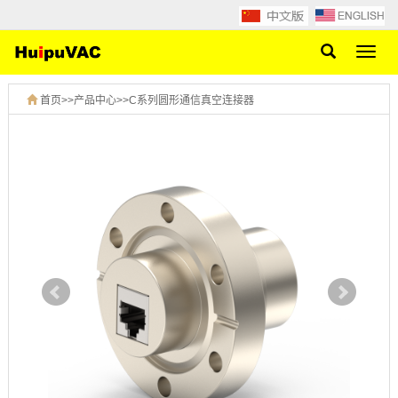
网
站
导
首页
>>
产品中心
>>
C系列圆形通信真空连接器
航