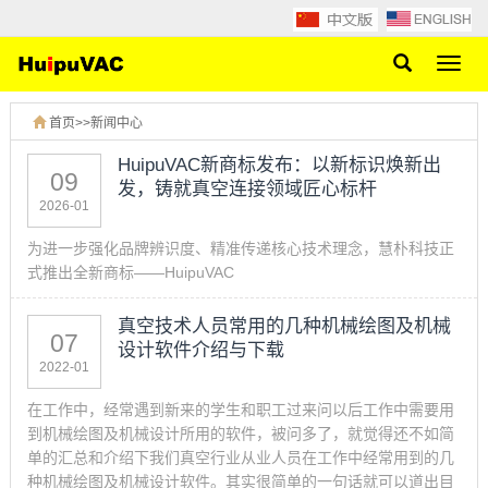
网
站
导
首页
>>
新闻中心
航
HuipuVAC新商标发布：以新标识焕新出
09
发，铸就真空连接领域匠心标杆
2026-01
为进一步强化品牌辨识度、精准传递核心技术理念，慧朴科技正
式推出全新商标——HuipuVAC
真空技术人员常用的几种机械绘图及机械
07
设计软件介绍与下载
2022-01
在工作中，经常遇到新来的学生和职工过来问以后工作中需要用
到机械绘图及机械设计所用的软件，被问多了，就觉得还不如简
单的汇总和介绍下我们真空行业从业人员在工作中经常用到的几
种机械绘图及机械设计软件。其实很简单的一句话就可以道出目