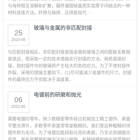
与母材相互溶解和扩散，最终凝固结晶而实现原子间结合的一种
材料连接方法。钎焊与熔焊、压焊是现代···
玻璃与金属的非匹配封接
25
2022-05
与匹配封接相反，非匹配封接是指金属和玻璃之间的膨胀系数相
差很远，而采取一定的技术措施实行封接的方法。倘若直接封
接，则封接件中的玻璃将产生较大的危险应力。为了不使封接件
炸裂，采用的措施主要如下。(1)尽可能减少金属件的尺寸。封接
件的最终应力不但取决于温度差，
电镀前的研磨和抛光
06
2022-05
需要电镀的零件，除少数精密零件经过机械加工精工细作、表面
平整光滑外，多数零件表面常常是粗糙的。我们管这种粗糙的待
镀件称为毛坯。为了电镀后能获取光亮的表面，乃至达到镜面光
亮度，首先就要用机械方法加以修饰。机械研磨和抛光是常用的