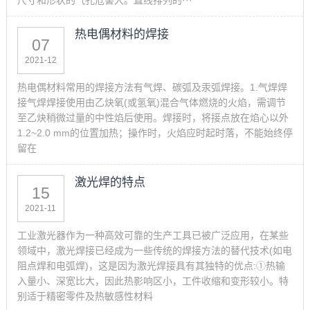
尺寸和形状的气孔危害大。直线排列的···
热电偶材料的焊接
07
2021-12
热电偶材料常用的焊接方法有气焊、碳弧及汞弧焊接。1.气焊焊
接气焊焊接使用由乙炔氧(或氢氧)混合气体燃烧的火焰，需调节
至乙炔稍微过量的中性焰后使用。焊接时，将接点放在焰心以外
1.2~2.0 mm的位置加热；操作时，火焰应时起时落，不能始终停
留在
激光焊的特点
15
2021-11
工业激光器作为一种高效可靠的生产工具已被广泛应用，在某些
领域中，激光焊接已经成为一些传统的焊接方法的替代技术(如电
阻点焊和电弧焊)，这是因为激光焊接具有其独特的优点:①热输
入量小、深宽比大，因此热影响区小，工件收缩和变形较小。特
别适于精密零件及热敏感性材料