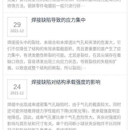
修饰方法。钢铁零件电镀前一般只进行研···
焊接缺陷导致的应力集中
29
2021-12
焊接接头中的裂纹、未熔合和未焊透比气孔和夹渣的危害大，它
们不仅降低了结构的有效承载截面积，而且更重要的是产生了应
力集中，有诱发脆性断裂的可能。尤其是裂纹，在其尖端存在着
缺口效应，容易诱发出现三向应力状态，导致裂纹的失稳和扩
展，以致造成整个结构的断裂，所以裂纹(···
焊接缺陷对结构承载强度的影响
24
2021-12
焊缝中出现成串或密集气孔缺陷时，由于气孔的截面较大，同时
还可能伴随着焊缝力学性能的下降(如氧化等)，使承载强度明显
地降低。因此，成串气孔要比单个气孔危险性大。夹杂对强度的
影响与其形状和尺寸有关。单个的间断小球状夹杂物并不比同样