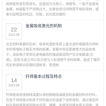
因焊接热变形而变化。这是因为光斑小，焊缝窄，一般不加填充
金属，如装配不严间隙过大，光束会穿过间隙而不熔化母材，或
者引起明显的咬边、凹陷；如光斑对缝的···
金属吸收激光的机制
22
2022-08
光在材料表面的反射、吸收和透射本质上是光波的电磁场与材料
中的带电粒子相互作用的结果。金属中存在密度很大的自由电
子，自由电子受到光波电磁场的强迫振动而产生次电磁波(次
波)。这些次波之间以及次波与入射波相干涉的结果，造成了强烈
的反射波和比较弱的透射波，而透射
钎焊基本过程及特点
14
2022-06
钎焊是采用液相线温度比母材固相线温度低的金属材料作钎料，
在低于母材熔点和高于钎料熔点的温度下加热母材，通过液态钎
料在母材表面或间隙中润湿、铺展、毛细流动填充接头间隙，并