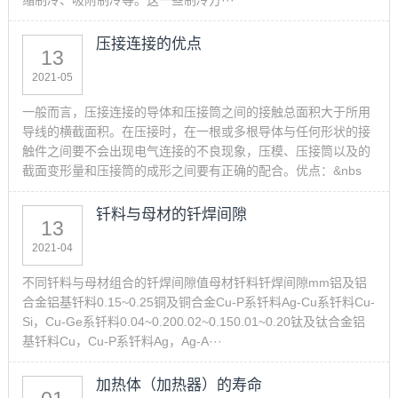
缩制冷、吸附制冷等。这一些制冷方···
压接连接的优点
13
2021-05
一般而言，压接连接的导体和压接筒之间的接触总面积大于所用
导线的横截面积。在压接时，在一根或多根导体与任何形状的接
触件之间要不会出现电气连接的不良现象，压模、压接筒以及的
截面变形量和压接筒的成形之间要有正确的配合。优点：&nbs
钎料与母材的钎焊间隙
13
2021-04
不同钎料与母材组合的钎焊间隙值母材钎料钎焊间隙mm铝及铝
合金铝基钎料0.15~0.25铜及铜合金Cu-P系钎料Ag-Cu系钎料Cu-
Si，Cu-Ge系钎料0.04~0.200.02~0.150.01~0.20钛及钛合金铝
基钎料Cu，Cu-P系钎料Ag，Ag-A···
加热体（加热器）的寿命