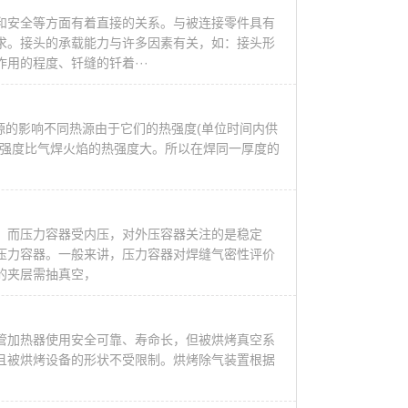
和安全等方面有着直接的关系。与被连接零件具有
求。接头的承载能力与许多因素有关，如：接头形
用的程度、钎缝的钎着···
源的影响不同热源由于它们的热强度(单位时间内供
热强度比气焊火焰的热强度大。所以在焊同一厚度的
，而压力容器受内压，对外压容器关注的是稳定
压力容器。一般来讲，压力容器对焊缝气密性评价
的夹层需抽真空，
管加热器使用安全可靠、寿命长，但被烘烤真空系
且被烘烤设备的形状不受限制。烘烤除气装置根据