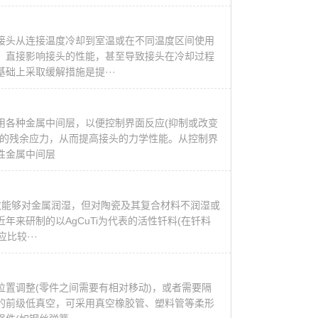
接头从连接温度冷却到室温或在不同温度区间使用
，直接影响接头的性能，甚至导致接头在冷却过程
础上采取缓解措施是提···
用各种金属中间层，以便控制界面反应(抑制或改变
起的残余应力，从而提高接头的力学性能。从控制界
性金属中间层
多数能够对金属润湿，但对陶瓷及其复合材料不润湿或
来研制的以AgCuTi为代表的活性钎料(在钎料
比较···
置调整(零件之间需要有相对移动)，或者需要隔
的前级低真空，可采用真空橡胶管、塑料管等柔形