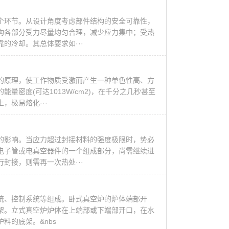
个环节。从设计角度考虑部件结构的安全可靠性，
构各部分受力尽量均匀合理，减少应力集中；受热
的冷却。其总体要求如···
的原理，使工作物质受激而产生一种单色性高、方
密度(可达1013W/cm2)，在千分之几秒甚至
，极易熔化···
的影响。当应力超过封接材料的强度极限时，势必
电子管或电真空器件的一个组成部分，尚需继续进
封接，则需再一次热处···
统、控制系统等组成。卧式真空炉的炉体端部开
架。立式真空炉炉体在上端部或下端部开口，在水
料的底架。&nbs