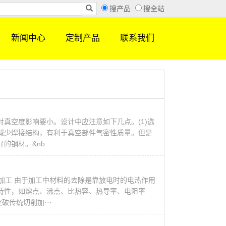
搜产品
搜全站
新闻中心
定制产品
联系我们
真空度影响要小。设计中应注意如下几点。(1)选
减少焊接结构，有利于真空部件气密性质量。但是
的钢材。&nb
的加工 由于加工中材料的去除是靠放电时的电热作用
特性，如熔点、沸点、比热容、热导率、电阻率
破传统切削加···