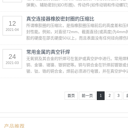
弹簧)、辅助密封(如O形圈)、传动件(如传动销和传动螺钉)、
真空连接器橡胶密封圈的压缩比
12
所谓橡胶圈的压缩比，是指橡胶圈压缩前后的高度差和压
2021-04
封性能。例如，对直径72mm、截面直径(或高度)为4m
胶的硬度在邵氏硬度50以上，而且表面没有任何径向擦伤时
常用金属的真空钎焊
24
无氧铜及其合金的钎焊可在氢炉或真空炉中进行。常用焊料有Ag1
2021-03
铜、金镍、锗镍、银铜钯等。铜与铜合金在钎焊前镀银或
铍、钛、锆的铜合金，焊前必须进行电镀，并在真空炉中进行
首页
前一页
1
2
3
产品推荐