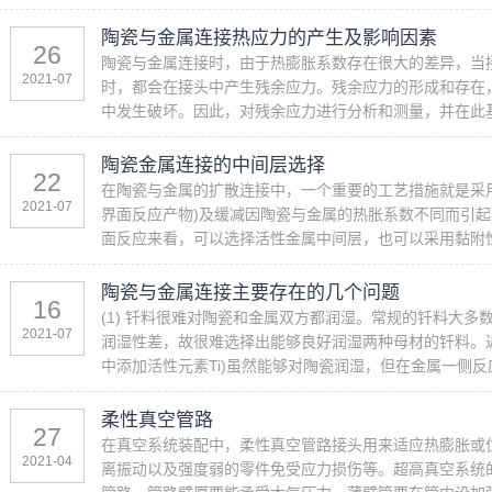
陶瓷与金属连接热应力的产生及影响因素
26
陶瓷与金属连接时，由于热膨胀系数存在很大的差异，当
2021-07
时，都会在接头中产生残余应力。残余应力的形成和存在
中发生破坏。因此，对残余应力进行分析和测量，并在此基
陶瓷金属连接的中间层选择
22
在陶瓷与金属的扩散连接中，一个重要的工艺措施就是采
2021-07
界面反应产物)及缓减因陶瓷与金属的热胀系数不同而引
面反应来看，可以选择活性金属中间层，也可以采用黏附
陶瓷与金属连接主要存在的几个问题
16
(1) 钎料很难对陶瓷和金属双方都润湿。常规的钎料大
2021-07
润湿性差，故很难选择出能够良好润湿两种母材的钎料。近年
中添加活性元素Ti)虽然能够对陶瓷润湿，但在金属一侧反应
柔性真空管路
27
在真空系统装配中，柔性真空管路接头用来适应热膨胀或位
2021-04
离振动以及强度弱的零件免受应力损伤等。超高真空系统