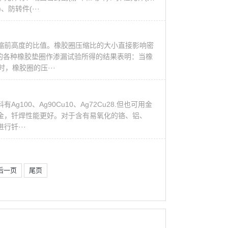
防转件(···
缩前高度的比值。橡胶圈压缩比的大小直接影响密
m的各种橡胶垫圈作渗漏试验所得的结果表明：当橡
，橡胶圈的压···
00、Ag90Cu10、Ag72Cu28.但也可用金
金，钎焊性能更好。对于含有易氧化的铬、铝、
钎···
后一页
尾页