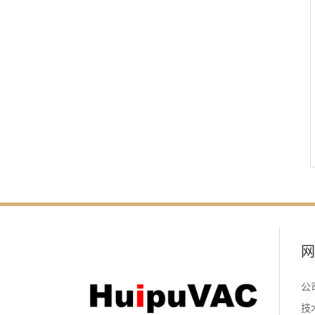
网
公
技