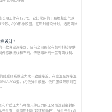
强件(如钢丝弹簧
，能长期工作在125℃。它比常用的丁腈橡胶出气速
直径较小的O形橡胶圈，在密封槽设计时，选用两法
。
这样设计？
的一款真空连接器，目前全网络仅有慧朴科技提供
制传感器接线和布线。传感器出线一般有两线制、
件的线膨胀系数应力求一致或接近，在室温至焊接温
5%Al2O3瓷。(2)低弹性模量、低屈服极限原则在
·
紧和介质压力与弹性元件压力的压紧而达到密封的
元件有：端面密封副(静环和动环)、弹性元件(如