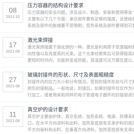
压力容器的结构设计要求
08
压力容器的安全问题，涉及设计、制造、安装和使用等各
2021-10
主要有以下几个方面：承压部件要有足够的强度，且使结
系统及部件的胀缩要不受限制；受热系统及部件要得到可靠
激光束焊接
17
激光束焊接属于熔化焊的一种。激光是利用原子受激辐射
2021-09
向性强以及亮度高的光束。这个光束经聚焦后可获得极高的能量
更短的时间内，光能转变成热能，其温度可达万摄氏度以上
玻璃封接件的形状、尺寸及表面粗糙度
27
封接件内的应力大小和分布情况，受到封接件形状与尺寸
2021-08
损伤封接制品。一般地说，封接后，如果封接件仅仅作为
行加工，或者用来和同样的电子管或电子器件的封接部进行
真空炉的设计要求
11
真空炉主要由炉体、真空系统、加热系统、电源、防爆系
2021-08
口，在水平方向进料和出料，加热室底部有支承炉料的底
平方向装料和出料，在垂直方向进料，加热室底部有支承炉