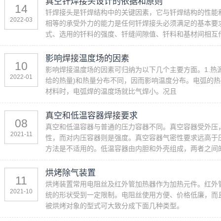
真空钎焊接头设计的依据和原则
14
钎焊接头是钎焊结构中的关键因素，它与钎焊结构的性能
2022-03
相等的承受外力的能力是任何钎焊接头必须满足的基本要
式、选用的钎料的强度、钎缝间隙值、钎料和基材间相互作
影响焊接温度场的因素
10
影响焊接温度场的因素可归纳为以下几个主要方面。1.热
2022-01
给的热量)和热量分布不同，因而影响温度分布。电弧的
材料时，电弧焊的温度场就比气焊小。况且
真空和低温容器焊接要求
08
真空和低温容器与普通的压力容器不同。真空容器受外压
2021-11
性，而对内压容器则是强度。真空容器气密性要求远高于
方法是不适用的。低温容器由内胆和外壳组成，两者之间
烘烤除气装置
11
烘烤装置常用电阻丝及红外管加热器作为加热元件。红外
2021-10
统的形状受到一定限制。电阻丝使用方便、价格低廉，而
被烘烤对象的型式可大致分成下面几种类型。