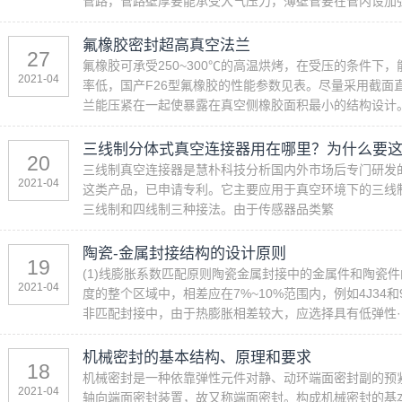
管路，管路壁厚要能承受大气压力，薄壁管要在管内设加
氟橡胶密封超高真空法兰
27
氟橡胶可承受250~300℃的高温烘烤，在受压的条件下
2021-04
率低，国产F26型氟橡胶的性能参数见表。尽量采用截面
兰能压紧在一起使暴露在真空侧橡胶面积最小的结构设计
三线制分体式真空连接器用在哪里？为什么要
20
三线制真空连接器是慧朴科技分析国内外市场后专门研发
2021-04
这类产品，已申请专利。它主要应用于真空环境下的三线
三线制和四线制三种接法。由于传感器品类繁
陶瓷-金属封接结构的设计原则
19
(1)线膨胀系数匹配原则陶瓷金属封接中的金属件和陶瓷
2021-04
度的整个区域中，相差应在7%~10%范围内，例如4J34和9
非匹配封接中，由于热膨胀相差较大，应选择具有低弹性··
机械密封的基本结构、原理和要求
18
机械密封是一种依靠弹性元件对静、动环端面密封副的预
2021-04
轴向端面密封装置，故又称端面密封。构成机械密封的基本