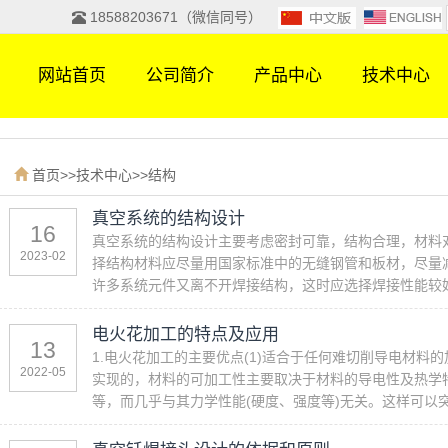
18588203671（微信同号）
网站首页
公司简介
产品中心
技术中心
首页
>>
技术中心
>>
结构
真空系统的结构设计
16
真空系统的结构设计主要考虑密封可靠，结构合理，材料对
2023-02
择结构材料应尽量用国家标准中的无缝钢管和板材，尽量
许多系统元件又离不开焊接结构，这时应选择焊接性能较好
电火花加工的特点及应用
13
1.电火花加工的主要优点(1)适合于任何难切削导电材料
2022-05
实现的，材料的可加工性主要取决于材料的导电性及热学
等，而几乎与其力学性能(硬度、强度等)无关。这样可以突