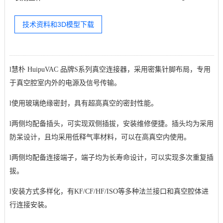
技术资料和3D模型下载
l
慧朴 HuipuVAC 品牌S系列真空连接器，
采用密集针脚布局，专用
于真空腔室内外的电源及信号传输。
l
使用玻璃绝缘密封，具有超高真空的密封性能。
l
两侧均配备插头，可实现双侧插拔，安装维修便捷。插头均为采用
防呆设计，且均采用低释气率材料，可以在高真空内使用。
l
两侧均配备连接端子，端子均为长寿命设计，可以实现多次重复插
拔。
l
安装方式多样化，有KF/CF/HF/ISO等多种法兰接口和真空腔体进
行连接安装。