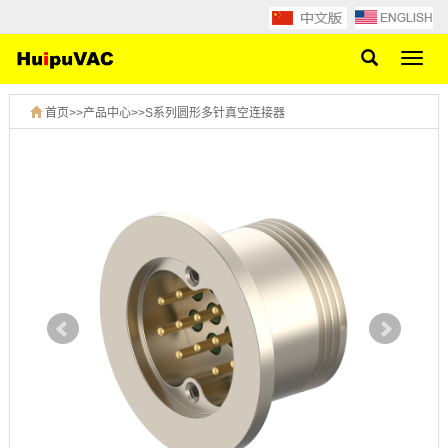
网
站
导
首页
>>
产品中心
>>
S系列圆形多针真空连接器
航