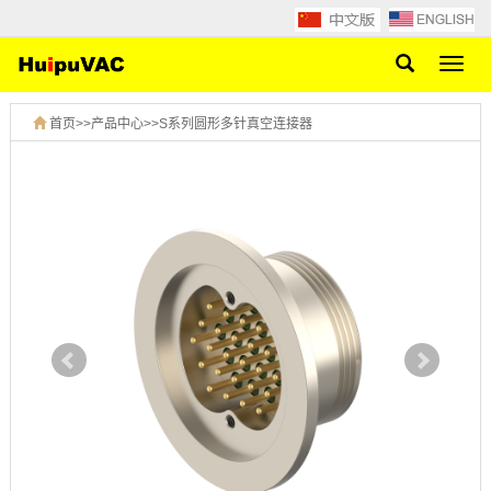
网
站
导
首页
>>
产品中心
>>
S系列圆形多针真空连接器
航