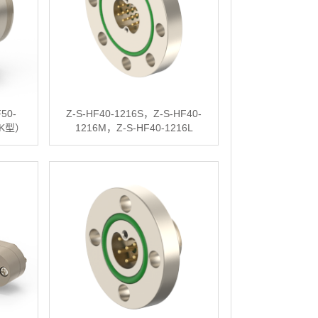
50-
Z-S-HF40-1216S，Z-S-HF40-
,K型）
1216M，Z-S-HF40-1216L