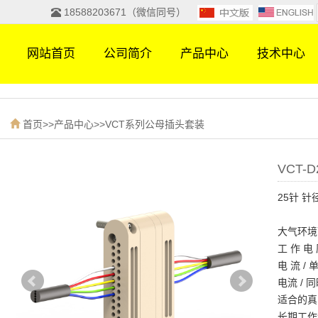
18588203671（微信同号）
网站首页
公司简介
产品中心
技术中心
首页
>>
产品中心
>>
VCT系列公母插头套装
VCT-
25针 针
大气环境耐电
工 作 电 压..
电 流 / 单 针..
电流 / 同时加载.
适合的真空环境.
长期工作温度....