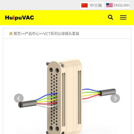
网
站
导
首页
>>
产品中心
>>
VCT系列公母插头套装
航