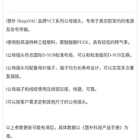
l
慧朴 HuipuVAC 品牌VCT系列公母插头，专用于真空腔室内的电源
及信号传输。
l
使用耐高温特种工程塑料，聚醚醚酮PEEK，具有较低的释气率。
l
公母插头符合国际D-SUB标准布局，可以和标准版的D-SUB互换。
l
公母插头均配备母针端子，端子均为长寿命设计，可以实现多次重
复插拔。
l
公母端子和线缆使用压线钳压接，快捷，可靠。
l
可以按客户需求定制其他尺寸的公母插头。
以上参数更新可能有滞后，具体数据以《慧朴科技产品手册》为
准。