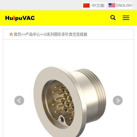
网
站
导
首页
>>
产品中心
>>
S系列圆形多针真空连接器
航