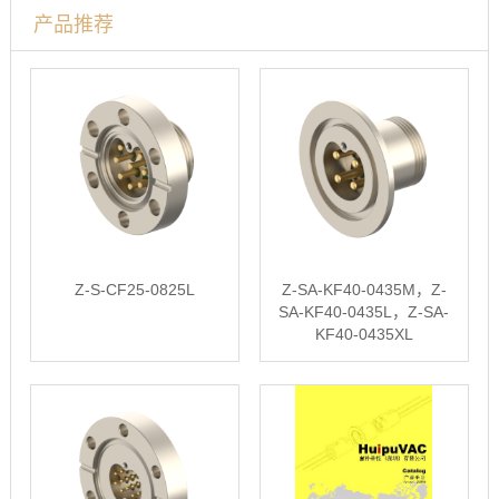
产品推荐
Z-S-CF25-0825L
Z-SA-KF40-0435M，Z-
SA-KF40-0435L，Z-SA-
KF40-0435XL