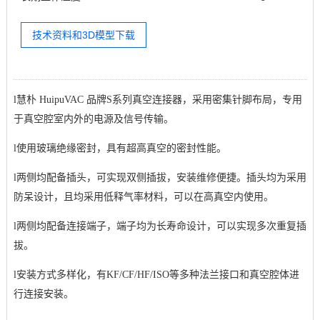
技术资料和3D模型下载
l
慧朴 HuipuVAC 品牌S系列真空连接器，
采用密集针脚布局，专用
于真空腔室内外的电源及信号传输。
l
使用玻璃绝缘密封，具有超高真空的密封性能。
l
两侧均配备插头，可实现双侧插拔，安装维修便捷。插头均为采用
防呆设计，且均采用低释气率材料，可以在高真空内使用。
l
两侧均配备连接端子，端子均为长寿命设计，可以实现多次重复插
拔。
l
安装方式多样化，有KF/CF/HF/ISO等多种法兰接口和真空腔体进
行连接安装。